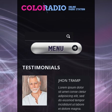
MENU
HOME
TESTIMONIALS
ABOUT
JHON TRAMP
Lorem ipsum dolor
PROGRAMS
sit amet conse ctetur
adipisicing elit, sed
do eiusmod tempor
OUR DJ’S
incididunt ut labore
et dolore magna.