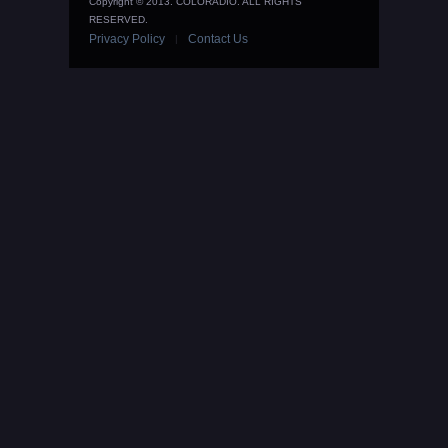
Copyright © 2013. COLORADIO. ALL RIGHTS
RESERVED.
Privacy Policy
Contact Us
|