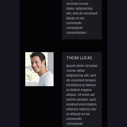
sit amet conse
ctetur adipisicing
elit, sed do eiusmod
liquip ex ea
commodo
consequat
consectetuer...
THOM LUCAS
Ipsum dolor sit amet
conse ctetur
adipisicing elit, sed
do eiusmod tempor
incididunt ut labore
et dolore magna
aliqua. Ut enim ad
minim veniam, quis
nostrud exercitation
ullamco laboris nisi
ut aliquip ex ea
commodo
consequat