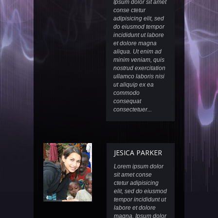
Ipsum dolor sit amet
PHOTO GALLERY
conse ctetur
adipisicing elit, sed
do eiusmod tempor
CONTACTS
incididunt ut labore
et dolore magna
aliqua. Ut enim ad
minim veniam, quis
nostrud exercitation
ullamco laboris nisi
ut aliquip ex ea
commodo
consequat
consectetuer...
JESICA PARKER
Lorem ipsum dolor
sit amet conse
ctetur adipisicing
elit, sed do eiusmod
tempor incididunt ut
labore et dolore
magna. Ipsum dolor